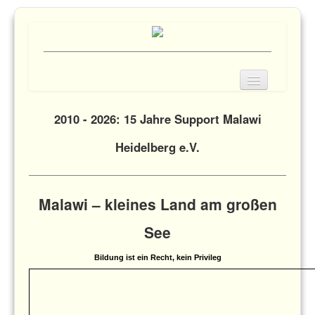
Support Malawi Heidelberg e.V.
2010 -
2026
: 15 Jahre Support Malawi
Der Verein
Heidelberg e.V.
Projekte
Mitgliedschaft
Malawi – kleines Land am großen
Spende
See
Presse
Bildung ist ein Recht, kein Privileg
Galerie
Links