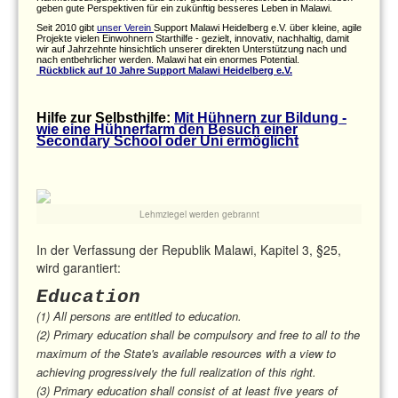
geben gute Perspektiven für ein zukünftig besseres Leben in Malawi.
Seit 2010 gibt
unser Verein
Support Malawi Heidelberg e.V. über kleine, agile
Projekte vielen Einwohnern Starthilfe - gezielt, innovativ, nachhaltig, damit
wir auf Jahrzehnte hinsichtlich unserer direkten Unterstützung nach und
nach entbehrlicher werden. Malawi hat ein enormes Potential.
Rückblick auf 10 Jahre Support Malawi Heidelberg e.V.
Hilfe zur Selbsthilfe:
Mit Hühnern zur Bildung -
wie eine Hühnerfarm den Besuch einer
Secondary School oder Uni ermöglicht
Lehmziegel werden gebrannt
In der Verfassung der Republik Malawi, Kapitel 3, §25,
wird garantiert:
Education
(1) All persons are entitled to education.
(2) Primary education shall be compulsory and free to all to the
maximum of the State's available resources with a view to
achieving progressively the full realization of this right.
(3) Primary education shall consist of at least five years of