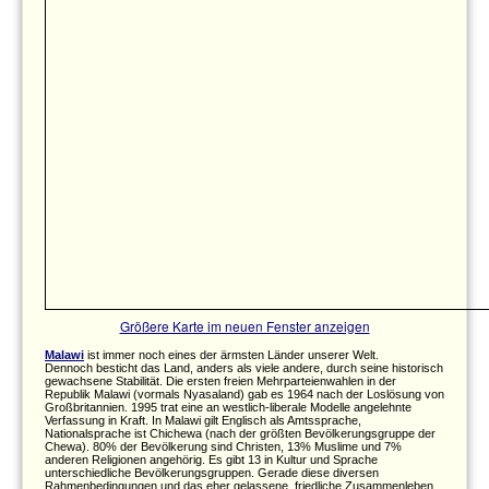
Größere Karte im neuen Fenster anzeigen
Malawi
ist immer noch eines der ärmsten Länder unserer Welt.
Dennoch besticht das Land, anders als viele andere, durch seine historisch
gewachsene Stabilität. Die ersten freien Mehrparteienwahlen in der
Republik Malawi (vormals Nyasaland) gab es 1964 nach der Loslösung von
Großbritannien. 1995 trat eine an westlich-liberale Modelle angelehnte
Verfassung in Kraft. In Malawi gilt Englisch als Amtssprache,
Nationalsprache ist Chichewa (nach der größten Bevölkerungsgruppe der
Chewa). 80% der Bevölkerung sind Christen, 13% Muslime und 7%
anderen Religionen angehörig. Es gibt 13 in Kultur und Sprache
unterschiedliche Bevölkerungsgruppen. Gerade diese diversen
Rahmenbedingungen und das eher gelassene, friedliche Zusammenleben