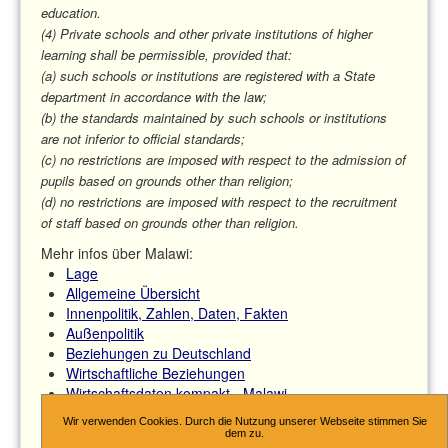
education.
(4) Private schools and other private institutions of higher
learning shall be permissible, provided that:
(a) such schools or institutions are registered with a State
department in accordance with the law;
(b) the standards maintained by such schools or institutions
are not inferior to official standards;
(c) no restrictions are imposed with respect to the admission of
pupils based on grounds other than religion;
(d) no restrictions are imposed with respect to the recruitment
of staff based on grounds other than religion.
Mehr infos über Malawi:
Lage
Allgemeine Übersicht
Innenpolitik, Zahlen, Daten, Fakten
Außenpolitik
Beziehungen zu Deutschland
Wirtschaftliche Beziehungen
Wirtschaftsdaten kompakt - Malawi
Countries and Economies - The World Bank
Wir verwenden Cookies. Durch die Nutzung unserer Webseite stimmen Sie
Reise- und Sicherheitshinweise
dem zu.