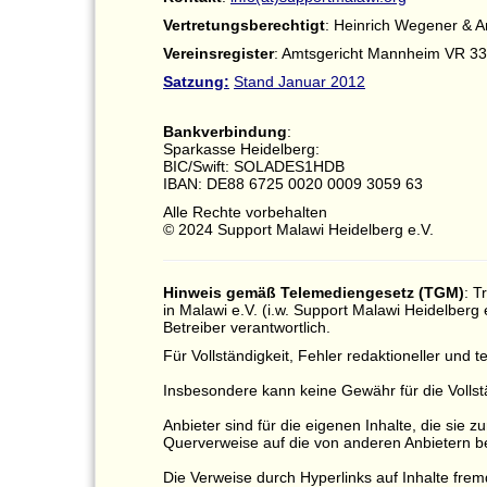
Vertretungsberechtigt
: Heinrich Wegener & 
Vereinsregister
: Amtsgericht Mannheim VR 3
Satzung:
Stand Januar 2012
Bankverbindung
:
Sparkasse Heidelberg:
BIC/Swift: SOLADES1HDB
IBAN: DE88 6725 0020 0009 3059 63
Alle Rechte vorbehalten
© 2024 Support Malawi Heidelberg e.V.
Hinweis gemäß Telemediengesetz (TGM)
: T
in Malawi e.V. (i.w. Support Malawi Heidelberg e
Betreiber verantwortlich.
Für Vollständigkeit, Fehler redaktioneller un
Insbesondere kann keine Gewähr für die Vollst
Anbieter sind für die eigenen Inhalte, die sie
Querverweise auf die von anderen Anbietern be
Die Verweise durch Hyperlinks auf Inhalte frem